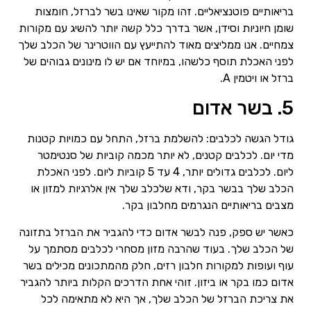
בריאותיים פוטנציאליים. זהו מקור שאינו בשר לברזל, חומצות
שומן חיוניות וסידן, אשר בדרך כלל קשה יותר להשיג עם מקורות
צמחיים. אנו ממליצים מאוד להתייעץ עם הווטרינר של הכלב שלך
לפני האכלת תוסף כלשהו, ​​במיוחד אם יש לו מינונים גבוהים של
ברזל או ויטמין A.
5. בשר אדום
גודל הגשה לכלבים: להשלמת ברזל, התחל עם כמויות קטנות
מדי יום. לכלבים קטנים, לא יותר מכמה קוביות של סנטימטר
ליום. לכלבים גדולים יותר, 4 עד 5 קוביות ליום. לפני האכלת
הכלב שלך בבשר בקר, ודא שלכלב שלך אין אלרגיות למזון או
מצבים בריאותיים הנגרמים מחלבון בקר.
כאשר יש ספק, פנה לבשר אדום כדי להגביר את הברזל בתזונה
של הכלב שלך. בעוד שהרבה מזון מסחרי לכלבים מסתמך על
עוף ועופות למקורות חלבון רזים, חלק מהמתכונים מכילים בשר
אדום כמו בקר או ביזון. זוהי אחת הדרכים הקלות ביותר להגביר
את צריכת הברזל של הכלב שלך, אך היא לא מתאימה לכל