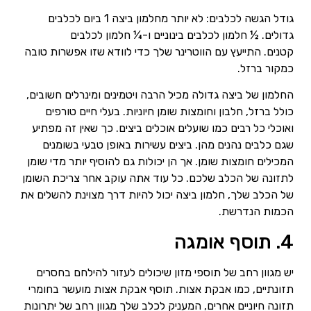
גודל הגשה לכלבים: לא יותר מחלמון ביצה 1 ביום לכלבים
גדולים. ½ חלמון לכלבים בינוניים ו-¼ חלמון לכלבים
קטנים. התייעץ עם הווטרינר שלך כדי לוודא שזו אפשרות טובה
כמקור ברזל.
החלמון של ביצה גדולה מכיל הרבה ויטמינים ומינרלים חשובים,
כולל ברזל, חלבון וחומצות שומן חיוניות. בעלי חיים טורפים
ואוכלי כל רבים כמו שועלים אוכלים ביצים. כך שאין זה מפתיע
שגם כלבים נהנים מהן. ביצים עשירות באופן טבעי בשומנים
המכילים חומצות שומן. אך הן יכולות גם להוסיף יותר מדי שומן
לתזונה של הכלב שלכם. כל עוד אתה עוקב אחר צריכת השומן
של הכלב שלך, חלמון ביצה יכול להיות דרך מצוינת להשלים את
הכמות הנדרשת.
4. תוסף אומגה
יש מגוון רחב של תוספי מזון שיכולים לעזור להילחם בחסרים
תזונתיים, כמו אבקת אצות. תוסף אבקת אצות מועשר בחומרי
תזונה חיוניים אחרים, המעניק לכלב שלך מגוון רחב של יתרונות