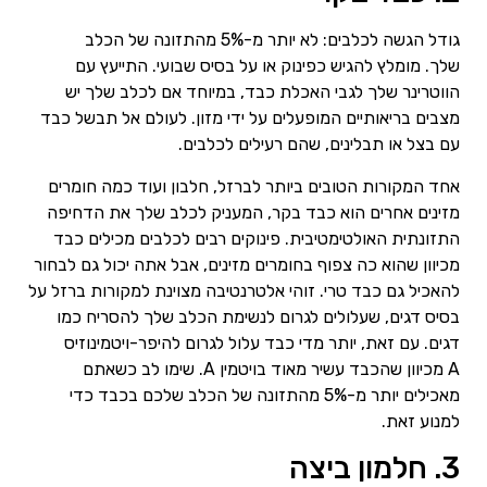
גודל הגשה לכלבים: לא יותר מ-5% מהתזונה של הכלב
שלך. מומלץ להגיש כפינוק או על בסיס שבועי. התייעץ עם
הווטרינר שלך לגבי האכלת כבד, במיוחד אם לכלב שלך יש
מצבים בריאותיים המופעלים על ידי מזון. לעולם אל תבשל כבד
עם בצל או תבלינים, שהם רעילים לכלבים.
אחד המקורות הטובים ביותר לברזל, חלבון ועוד כמה חומרים
מזינים אחרים הוא כבד בקר, המעניק לכלב שלך את הדחיפה
התזונתית האולטימטיבית. פינוקים רבים לכלבים מכילים כבד
מכיוון שהוא כה צפוף בחומרים מזינים, אבל אתה יכול גם לבחור
להאכיל גם כבד טרי. זוהי אלטרנטיבה מצוינת למקורות ברזל על
בסיס דגים, שעלולים לגרום לנשימת הכלב שלך להסריח כמו
דגים. עם זאת, יותר מדי כבד עלול לגרום להיפר-ויטמינוזיס
A מכיוון שהכבד עשיר מאוד בויטמין A. שימו לב כשאתם
מאכילים יותר מ-5% מהתזונה של הכלב שלכם בכבד כדי
למנוע זאת.
3. חלמון ביצה