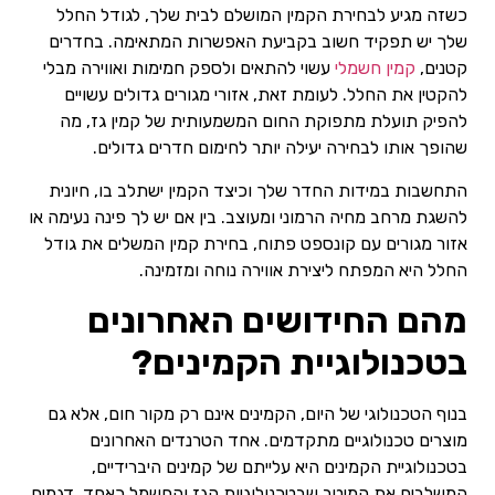
כשזה מגיע לבחירת הקמין המושלם לבית שלך, לגודל החלל
שלך יש תפקיד חשוב בקביעת האפשרות המתאימה. בחדרים
קטנים,
קמין חשמלי
עשוי להתאים ולספק חמימות ואווירה מבלי
להקטין את החלל. לעומת זאת, אזורי מגורים גדולים עשויים
להפיק תועלת מתפוקת החום המשמעותית של קמין גז, מה
שהופך אותו לבחירה יעילה יותר לחימום חדרים גדולים.
התחשבות במידות החדר שלך וכיצד הקמין ישתלב בו, חיונית
להשגת מרחב מחיה הרמוני ומעוצב. בין אם יש לך פינה נעימה או
אזור מגורים עם קונספט פתוח, בחירת קמין המשלים את גודל
החלל היא המפתח ליצירת אווירה נוחה ומזמינה.
מהם החידושים האחרונים
בטכנולוגיית הקמינים?
בנוף הטכנולוגי של היום, הקמינים אינם רק מקור חום, אלא גם
מוצרים טכנולוגיים מתקדמים. אחד הטרנדים האחרונים
בטכנולוגיית הקמינים היא עלייתם של קמינים היברידיים,
המשלבים את המיטב שבטכנולוגיות הגז והחשמל כאחד. דגמים