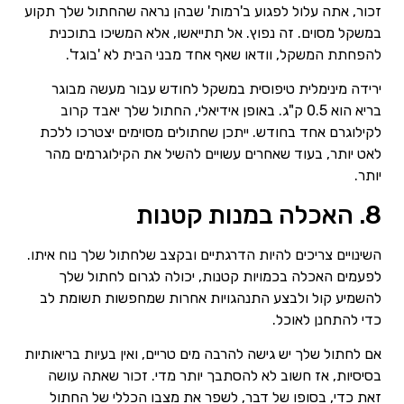
זכור, אתה עלול לפגוע ב'רמות' שבהן נראה שהחתול שלך תקוע
במשקל מסוים. זה נפוץ. אל תתייאשו, אלא המשיכו בתוכנית
להפחתת המשקל, וודאו שאף אחד מבני הבית לא 'בוגד'.
ירידה מינימלית טיפוסית במשקל לחודש עבור מעשה מבוגר
בריא הוא 0.5 ק"ג. באופן אידיאלי, החתול שלך יאבד קרוב
לקילוגרם אחד בחודש. ייתכן שחתולים מסוימים יצטרכו ללכת
לאט יותר, בעוד שאחרים עשויים להשיל את הקילוגרמים מהר
יותר.
8. האכלה במנות קטנות
השינויים צריכים להיות הדרגתיים ובקצב שלחתול שלך נוח איתו.
לפעמים האכלה בכמויות קטנות, יכולה לגרום לחתול שלך
להשמיע קול ולבצע התנהגויות אחרות שמחפשות תשומת לב
כדי להתחנן לאוכל.
אם לחתול שלך יש גישה להרבה מים טריים, ואין בעיות בריאותיות
בסיסיות, אז חשוב לא להסתבך יותר מדי. זכור שאתה עושה
זאת כדי, בסופו של דבר, לשפר את מצבו הכללי של החתול