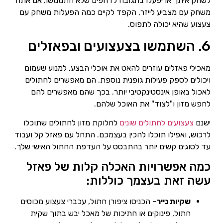
לשחק איתך או יפעלו בתגובה לדחפים שלא התממשו. אם אתה
משחק עם מצביע לייזר, הקפד לקיים כמה הפעלות משחק עם
צעצוע שהיא יכולה לתפוס.
6. השתמשו בצעצועים ובפאזלים
מאכילי פאזלים עוזרים להאט את אוכלי הבצע, למנוע שעמום
ויכולים לספק פעילות גופנית נוספת. הם מאפשרים לחתולים
לאכול באופן אינסטינקטיבי יותר. בכך שהם מאפשרים להם
לחפש מזון ו"לצוד" את האוכל שלהם.
ישנם
צעצועים לחתולים שונים
לחלוקת מזון לחתולים שתוכלו
לרכוש, ואפילו תוכלו להכין בעצמכם. התחל עם פאזל קל ועבוד
עד לסוגים קשים יותר בהתבסס על העדפת החתול האישי שלך.
כמה אפשרויות האכלה קלות של פאזל
עשה זאת בעצמך כוללות:
שקיות נייר
– הכניסו ציפורן חתול, עכברי צעצוע מכוסים
חתול, פינוקים או חתיכות של מאכל יבש בתוך שקית