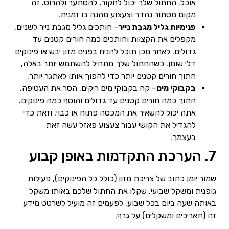
אוכל. החתול שלך יכול לחקור, להסתער ולהרוס. זה
מקום מסתור נהדר וצעצוע מהנה בו זמנית.
פנימיות גליל מגבת נייר
– חותכים גליל מגבת נייר לשניים,
מקפלים את הקצוות וחותכים כמה חורים קטנים עד
גדולים. לאחר מכן תוכל להניח בפנים מזון יבש או פינוקים
דלי שומן. כשהחתול שלך מתחיל להשתמש יותר באלה,
חתוך חורים קטנים יותר כדי להפוך אותו לאתגר יותר.
בקבוקי מים
– קח בקבוקי מים ריקים, הסר את העטיפה,
חתוך כמה חורים קטנים עד גדולים והוסף כמה פינוקים.
אתה יכול להשאיר את המכסה פתוח או כבוי. וזאת כדי
להגדיל את הקושי עבור צעצוע פאזל עשה זאת
בעצמך.
7. הערכת התקדמות באופן קבוע
שמור יומן כתוב של צריכת מזון (כולל כל הפינוקים), פעילות
גופנית ומשקל שבועי. שקלו את החתול שלכם באותו משקל
באותה שעה ביום בכל שבוע. לפעמים זה מועיל לשרטט מידע
זה (תאריכים ומשקלים) על גרף.