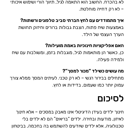
לא בהכרח. החשוב הוא התאמה לגיל, תיווך הורי ושימוש איכותי
– לא רק דחייה מוחלטת.
איך מתמודדים עם לחץ חברתי סביב טלפונים ורשתות?
באמצעות שיח פתוח, הצבת גבולות ברורים וחיזוק תחושת
הערך העצמי של הילד.
האם אפליקציות חינוכיות באמת מועילות?
כן, כאשר הן מותאמות לגיל, מוגבלות בזמן, ומשולבות עם שיח
ולמידה פעילה.
מה עושים כשילד “מכור למסך”?
מתחילים בבירור רגשי – לא רק טכני. לעיתים המסך ממלא צורך
עמוק יותר כמו שעמום, בדידות או לחץ.
לסיכום
חינוך ילדים בעידן הדיגיטלי אינו מאבק במסכים – אלא חינוך
לאיזון, מודעות ובחירה. ילדים “בריאים” הם לא ילדים בלי
טכנולוגיה, אלא ילדים שיודעים להשתמש בה בחכמה, בביטחון