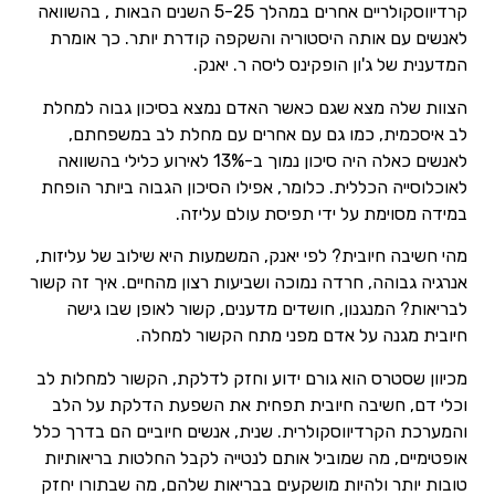
קרדיווסקולריים אחרים במהלך 5-25 השנים הבאות , בהשוואה
לאנשים עם אותה היסטוריה והשקפה קודרת יותר. כך אומרת
המדענית של ג'ון הופקינס ליסה ר. יאנק.
הצוות שלה מצא שגם כאשר האדם נמצא בסיכון גבוה למחלת
לב איסכמית, כמו גם עם אחרים עם מחלת לב במשפחתם,
לאנשים כאלה היה סיכון נמוך ב-13% לאירוע כלילי בהשוואה
לאוכלוסייה הכללית. כלומר, אפילו הסיכון הגבוה ביותר הופחת
במידה מסוימת על ידי תפיסת עולם עליזה.
מהי חשיבה חיובית? לפי יאנק, המשמעות היא שילוב של עליזות,
אנרגיה גבוהה, חרדה נמוכה ושביעות רצון מהחיים. איך זה קשור
לבריאות? המנגנון, חושדים מדענים, קשור לאופן שבו גישה
חיובית מגנה על אדם מפני מתח הקשור למחלה.
מכיוון שסטרס הוא גורם ידוע וחזק לדלקת, הקשור למחלות לב
וכלי דם, חשיבה חיובית תפחית את השפעת הדלקת על הלב
והמערכת הקרדיווסקולרית. שנית, אנשים חיוביים הם בדרך כלל
אופטימיים, מה שמוביל אותם לנטייה לקבל החלטות בריאותיות
טובות יותר ולהיות מושקעים בבריאות שלהם, מה שבתורו יחזק