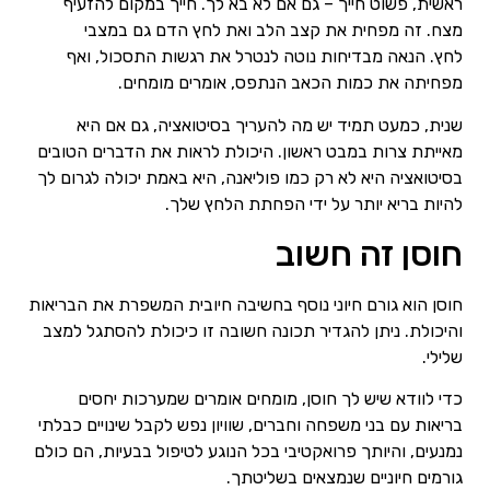
ראשית, פשוט חייך – גם אם לא בא לך. חייך במקום להזעיף
מצח. זה מפחית את קצב הלב ואת לחץ הדם גם במצבי
לחץ. הנאה מבדיחות נוטה לנטרל את רגשות התסכול, ואף
מפחיתה את כמות הכאב הנתפס, אומרים מומחים.
שנית, כמעט תמיד יש מה להעריך בסיטואציה, גם אם היא
מאייתת צרות במבט ראשון. היכולת לראות את הדברים הטובים
בסיטואציה היא לא רק כמו פוליאנה, היא באמת יכולה לגרום לך
להיות בריא יותר על ידי הפחתת הלחץ שלך.
חוסן זה חשוב
חוסן הוא גורם חיוני נוסף בחשיבה חיובית המשפרת את הבריאות
והיכולת. ניתן להגדיר תכונה חשובה זו כיכולת להסתגל למצב
שלילי.
כדי לוודא שיש לך חוסן, מומחים אומרים שמערכות יחסים
בריאות עם בני משפחה וחברים, שוויון נפש לקבל שינויים כבלתי
נמנעים, והיותך פרואקטיבי בכל הנוגע לטיפול בבעיות, הם כולם
גורמים חיוניים שנמצאים בשליטתך.