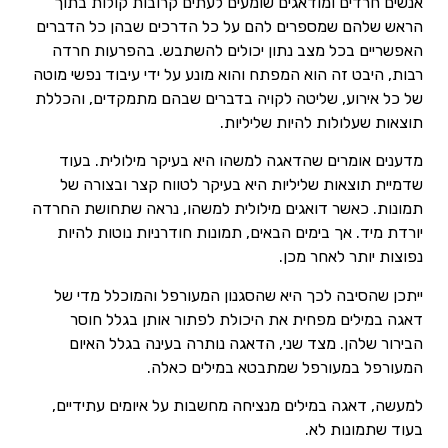
אנשים חרדים ומודאגים שומעים לעתים קרובות קולות בתוך
הראש שלהם שמספרים להם על כל הדרכים שבהן כל הדברים
האפשריים בכל מצב נתון יכולים להשתבש. בהפרעות חרדה
רבות, היבט זה הוא המפתח והוא מונע על ידי עיבוד נפשי מוטה
של ​​כל אירוע, שליטה לקויה בדברים שבהם מתמקדים, והכללת
תוצאות שעלולות להיות שליליות.
מדענים אומרים שהדאגה למשהו היא בעיקר מילולית. בעוד
שדמיית תוצאות שליליות היא בעיקר לטווח קצר ובצורה של
תמונות. כאשר דואגים מילולית למשהו, נראה שתחושת החרדה
יורדת מיד. אך בימים הבאים, תמונות חודרניות נוטות להיות
נפוצות יותר לאחר מכן.
ייתכן שהסיבה לכך היא שהסגנון המעורפל והמוכלל מדי של
דאגה במילים מפחית את היכולת לפתור אותן בגלל חוסר
הבירור שלהן. מצד שני, הדאגה נותרה בעינה בגלל האיום
המעורפל במעורפל שמתבטא במילים כאלה.
למעשה, דאגה במילים מנציחה מחשבות על איומים עתידיים,
בעוד שתמונות לא.