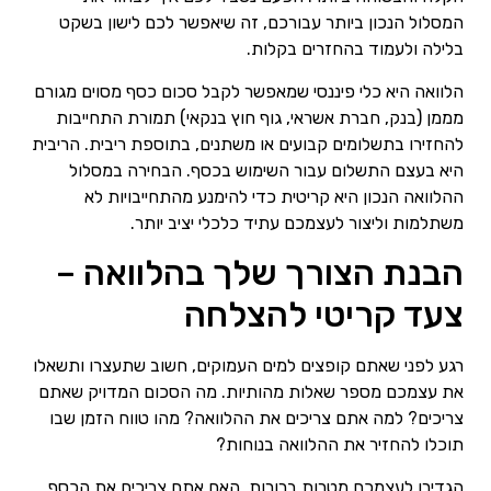
המסלול הנכון ביותר עבורכם, זה שיאפשר לכם לישון בשקט
בלילה ולעמוד בהחזרים בקלות.
הלוואה היא כלי פיננסי שמאפשר לקבל סכום כסף מסוים מגורם
מממן (בנק, חברת אשראי, גוף חוץ בנקאי) תמורת התחייבות
להחזירו בתשלומים קבועים או משתנים, בתוספת ריבית. הריבית
היא בעצם התשלום עבור השימוש בכסף. הבחירה במסלול
ההלוואה הנכון היא קריטית כדי להימנע מהתחייבויות לא
משתלמות וליצור לעצמכם עתיד כלכלי יציב יותר.
הבנת הצורך שלך בהלוואה –
צעד קריטי להצלחה
רגע לפני שאתם קופצים למים העמוקים, חשוב שתעצרו ותשאלו
את עצמכם מספר שאלות מהותיות. מה הסכום המדויק שאתם
צריכים? למה אתם צריכים את ההלוואה? מהו טווח הזמן שבו
תוכלו להחזיר את ההלוואה בנוחות?
הגדירו לעצמכם מטרות ברורות. האם אתם צריכים את הכסף