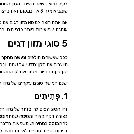
שומני אומגה 3 אך במקום זאת מייצרים יותר שומני אומגה 6, שעלולים לגרום לדלקת בדגים שלך לאורך זמן.
אומגה 3 מועילות ביותר לדגי מים. במיוחד כשמדובר במאבק בדלקות ובכאבים כרוניים וכן בתפקוד והתפתחות תקינים של המוח.
5 סוגי מזון דגים
ככל שעשורים חולפים ונעשה מחקר נו
מיוצרים עם תקן 'מדעי' על שמם. וב
טקטיקת התיוג. מכיוון שחלק מהמזונו
ישנם חמישה סוגים עיקריים של מזון ד
1. פְּתִיתִים
זהו הסוג הפופולרי ביותר של מזון דגי
בצורה דקה מאוד ומסיסה שמתמוססת 
להתמוסס במהירות. משמעות הדבר הי
זכיכות המים וגורמים לאיכות המים ל