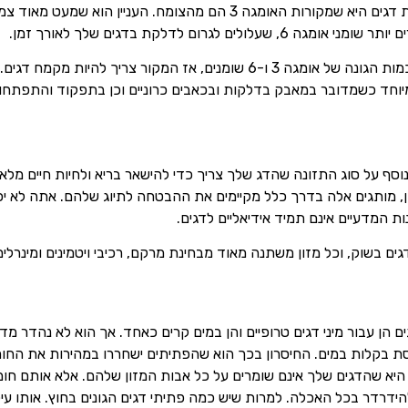
בעיה נפוצה שאנו רואים במגוון מזונות דגים היא שמקורות האומגה 3 הם מהצ
אם אתה רוצה למצוא מזון דגים עם כמות הגונה של אומגה 3 ו-6 שומנים, אז המק
סף על סוג התזונה שהדג שלך צריך כדי להישאר בריא ולחיות חיים מלאי
כן, מותגים אלה בדרך כלל מקיימים את ההבטחה לתיוג שלהם. אתה לא יכו
ת המדעיים אינם תמיד אידיאליים לדגים.
גים בשוק, וכל מזון משתנה מאוד מבחינת מרקם, רכיבי ויטמינים ומינרלים
ם הן עבור מיני דגים טרופיים והן במים קרים כאחד. אך הוא לא נהדר מדי.
בקלות במים. החיסרון בכך הוא שהפתיתים ישחררו במהירות את החומרי
א שהדגים שלך אינם שומרים על כל אבות המזון שלהם. אלא אותם חומר
הידרדר בכל האכלה. למרות שיש כמה פתיתי דגים הגונים בחוץ. אותו עי