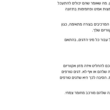
ת ויטמין בדגים. שכן ויטמינים A, D, E ו-K הם מסיסים בשומן. מה שאומר שהם יכולים להתעכל
מצות אמינו ופחמימות בתזונה
המרכיבים בצורה מתאימה, כגון
וריום שלך.
ל עבור כל מיני הדגים, בהתאם
ם להחליט איזה מזון אקווריום
 שלהם או אף לא. דגים טורפים
ת. הסיבה לכך היא שדגים טורפים
ונה שלהם מורכב מחומר צמחי.