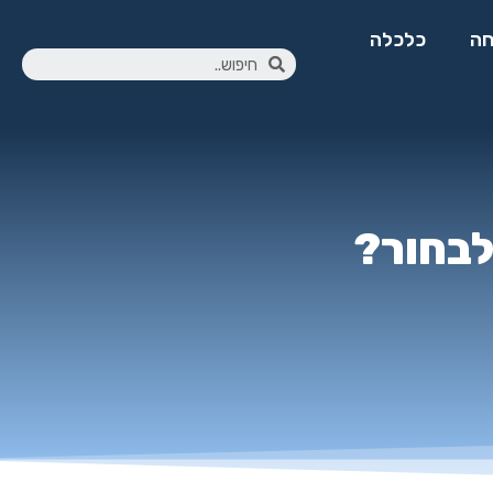
ה
כלכלה
 לבחור?