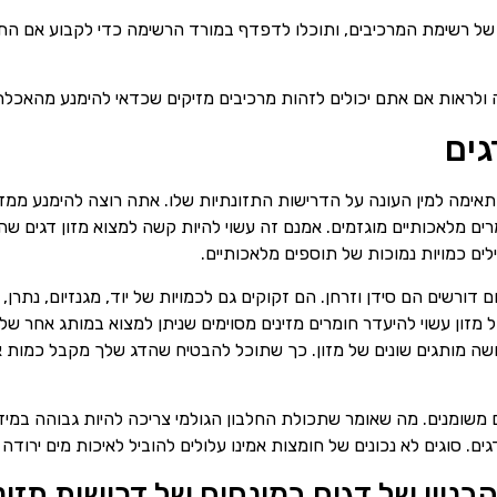
י של רשימת המרכיבים, ותוכלו לדפדף במורד הרשימה כדי לקבוע אם התוס
 ולראות אם אתם יכולים לזהות מרכיבים מזיקים שכדאי להימנע מהאכל
גים
תאימה למין העונה על הדרישות התזונתיות שלו. אתה רוצה להימנע ממזו
מרים מלאכותיים מוגזמים. אמנם זה עשוי להיות קשה למצוא מזון דגים ש
ים כמויות נמוכות של תוספים מלאכותיים.
ם דורשים הם סידן וזרחן. הם זקוקים גם לכמויות של יוד, מגנזיום, נתרן,
 מזון עשוי להיעדר חומרים מזינים מסוימים שניתן למצוא במותג אחר של מ
ושה מותגים שונים של מזון. כך שתוכל להבטיח שהדג שלך מקבל כמות אופ
משומנים. מה שאומר שתכולת החלבון הגולמי צריכה להיות גבוהה במידה
ים. סוגים לא נכונים של חומצות אמינו עלולים להוביל לאיכות מים ירודה 
בניין של דגים במונחים של דרישות תזונ