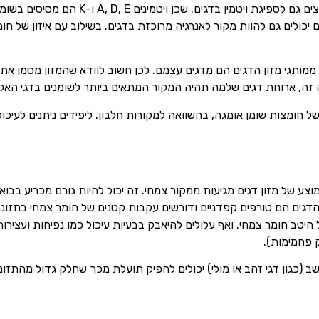
הטבעיות שלהם. שומנים ליפידים נחוצים גם לספיג
ם יכולים גם להוות מקור לאנרגיה מרוכזת בדגים. בשילוב עם איזון של חו
ותגי מזון הדגים הם מדגים עצמם. לכן חשוב לוודא שהמזון מסמן את 
ה זה, ארוחת דגים שלמה תהיה המקור המתאים ביותר לשומנים בדגי האקו
של חומצות שומן אומגה, בהשוואה למקורות חלבון. ליפידים ניתנים לעיכו
 של מזון דגים מגיעות ממקור צמחי. זה יכול להיות גורם מכריע בבואכ
דגים הם טורפים קפדניים ודורשים עקבות קטנים של חומר צמחי בתזונה
ל היטב חומר צמחי. ואף עלולים להיאבק בבעיות עיכול כמו נפיחות ועצירו
 פחמימות).
 עשב (כגון דגי זהב או מולי) יכולים להפיק תועלת מכך שחלק גדול מהתז