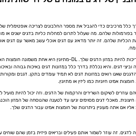
רך כלל מרכיבים כדי להגביל את מספר החלבונים לצריכה אופטימלית של 
תר בפורמולות שלהם. מה שעלול לתרום למחלות כליות בדגים ישנים או 
 הכליות שלהם. זה יותר מדאיג עם דגים אוכלי עשב מאשר עם דגים אוכלי
מח.
חומצות אמינו הן חומצות חיוניות שצריכות להיות במזון הדגים שלך. DL-מתיונ
ה וביצי דגים. והיא נכללת בדרך כלל במזונות דגים באיכות גבוהה ובאי
הדגנים שאנו רואים במזונות דגים לא תמיד עומדים בתקן. דגנים ומקורות 
צות אמינו חיוניות כמו ליזין או מתיונין.
 שהם עוזרים לשיקום השרירים והרקמות של הדגים. וזה יכול להיות מועיל 
ונית. מאכלי דגים מסוימים יגיעו עד לטענה שהנוסחה של המזון הוכנה ב
אליו אם אתה מעוניין ביתרונות של חומצות אמינו עבור הדגים שלך.
 לדגים. זה עוזר לשמור אותם פעילים ובריאים פיזית בזמן שהם שוחים ע