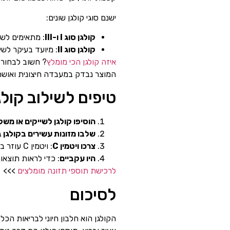
ישנם סוגי קולגן שונים:
קולגן סוג I ו-III
: מתאימים לשי
קולגן סוג II
: מיועד בעיקר לש
איזה קולגן הכי מומלץ
המוצר נבדק במעבדה חיצונית ואושר
טיפים לשילוב קולג
הוסיפו קולגן לשייקים או מש
שלבו מזונות עשירים בקולגן 
צרכו ויטמין C
: ויטמין C עוזר בהמרת הקולגן לצורה פעילה, ולכן מומלץ לשלבו בתפריט לצד הקולגן.
היו עקביים
: כדי לראות תוצאו
לרכישת תוספי תזונה מומלצים
>>>
לסיכום
הקולגן הוא חלבון חיוני לבריאות ה