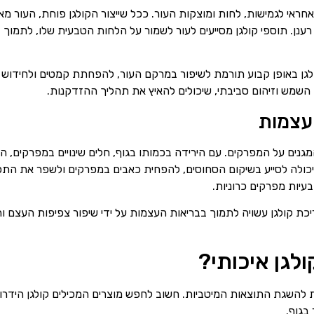
חראי לגמישות, לחות ומוצקות העור. ככל שייצור הקולגן פוחת, העור מ
ענן. תוספי קולגן מסייעים לעור לשמור על הלחות הטבעית שלו, לתמוך
לגן באופן קבוע תורמת לשיפור במרקם העור, להפחתת קמטים ולחידוש 
השמש וזיהום סביבתי, שיכולים להאיץ את תהליך ההזדקנות.
עצמות
המגנים על המפרקים. עם הירידה בכמותו בגוף, חלים שינויים במפרקים,
יכולה לסייע בשיקום הסחוסים, להפחית כאבים במפרקים ולשפר את התפק
יות מפרקים כרוניות.
כת קולגן עשויה לתמוך בבריאות העצמות על ידי שיפור צפיפות העצם 
לגן איכותי?
ת להשגת התוצאות המיטביות. חשוב לחפש מוצרים המכילים קולגן הידרולי
בגוף.