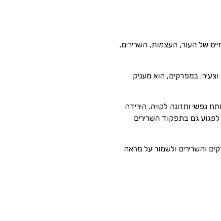
יים של העור, העצמות, השרירים,
צעיר; במפרקים, הוא מעניק
 ייצור הקולגן בגוף הולך ופוחת באופן טבעי, בעיקר בעקבות תהליכי הזדקנות, חשיפה לקרני UV, מתח נפשי ותזונה לקויה. הירידה
ה לפגוע גם בתפקוד השרירים
קים והשרירים ולשמור על מראה