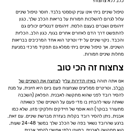
כלב ללא צחצוח!
טיפול שיניים ביתי אינו עניין קוסמטי בלבד. חוסר טיפול שיניים
עלול לגרום להשלכות חמורות על בריאות הכלב שלך, כגון
זיהומים ושברים בעצם הלסת. זיהומים דנטליים יכולים גם
להתפשט דרך הדם לאזורים אחרים בגוף, כגון הלב, הכליות
והכבד. ניקוי שיניים על ידי וטרינר הוא אחד המרכיבים בבריאות
השיניים. אך טיפול שיניים ביתי ממלא גם תפקיד מרכזי במניעת
מחלות שיניים חמורות.
צחצוח זה הכי טוב
אם אתה תוהה
באיזו תדירות עלי
ך
לצחצח את השיניים של
הכ
לב, וטרינרים ממליצים שצחצוח פעם ביום היא חיונית, על מנת
להסיר רובד לפני שהוא מתקשה לאבנית. הפלאק (השכבה
שאתה עשוי להבחין בו מדי פעם על השיניים שלך כשאתה
מתעורר בבוקר) הוא אוסף של חיידקים וחלקיקי מזון. שלא כמו
אבנית, ניתן להסיר רובד בקלות בעזרת מברשת שיניים. עם זאת,
ברגע שהרובד נשאר בפה של הכלב שלך במשך 24-48 שעות,
הוא מתקשה לאבנית. כמעט בלתי אפשרי להסיר אבנית