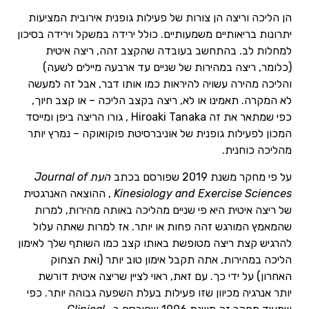
הן הליכה וריצה הן צורות של פעילות גופנית אירובית המציעות
יתרונות בריאותיים משמעותיים. כולל ירידה במשקל וירידה בסיכון
למחלות לב. בהתחשב בעובדה שהקצב זהה, ריצה איטית
(כלומר, ריצה במהירות של שניים עד ארבעה מיילים לשעה)
והליכה מהירה עשויה להיראות כמו אותו דבר, אבל זה למעשה
לא המקרה. תאמינו או לא, ריצה בקצב הליכה – או קצב חיוך,
כפי שמתאר את זה Hiroaki Tanaka , גורו הריצה ביפן ומייסד
המכון לפעילות גופנית של אוניברסיטת פוקואוקה – נמרץ יותר
מהליכה כוחנית.
על פי מחקר משנת 2019 שפורסם בכתב
העת Journal of
Kinesiology and Exercise Sciences
, ההוצאה האנרגטית
של ריצה איטית היא פי שניים מהליכה באותה מהירות, למרות
שהמאמץ המורגש זהה פחות או יותר. אז למרות שאתה עלול
להרגיש קצת ריצה מטופשת באותו קצב כמו השותף שלך לאימון
הליכה במהירות, אתה תקבל אימון טוב יותר (ואת הצחוק
האחרון) על ידי כך. עם זאת, ראוי לציין שריצה איטית דורשת
יותר אנרגיה מכיוון שזו פעילות בעלת השפעה גבוהה יותר. כפי