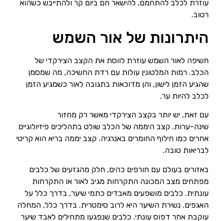
עוזרת לכלב להתחמם, להישאר חם ביום קר ולהתייבש כשהוא
רטוב.
היתרונות של אור השמש
חשיפה לאור השמש עוזרת לווסת את הקצב הצירקדי של
הכלב. רמות המלטונין עולות עם רדת החשיכה, מה שמסמן
שהגיע הזמן לישון, והן מדוכאות בתגובה לאור כשמגיע הזמן
לכלב להיות ער.
עם זאת, יש יותר בקצב הצירקדי מאשר רק מחזור
שינה-ערות. קצב היממה של הכלב שולט בתהליכים פיזיולוגיים
אחרים כמו חילוף החומרים באנרגיה. קצב יממה בריא הוא קריטי
לבריאות טובה.
באזורים בעולם עם חורפים כהים, חלק מהגזעים של כלבים
מפתחים מצב המכונה התקרחות מגיב לאור או התקרחות
עונתית. כלבים מושפעים מאבדים כתמי שיער, בדרך כלל על
האגפים. נשירת השיער היא לרוב סימטרית. בדרך כלל, המחלה
עוקבת אחר דפוס עונתי. כלבים שנפגעו מתחילים לאבד שיער