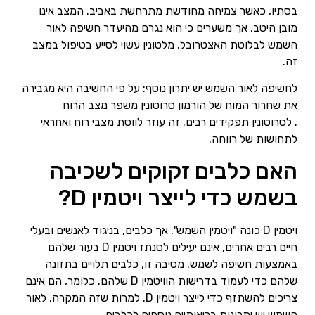
בסתיו, כאשר צמיחה מחודשת מתרחשת באביב. המצב אינו
מובן היטב, אך משערים כי הוא נגרם מהיעדר חשיפה לאור
השמש לבלוטת האצטרובל. מלטונין עשוי לסייע בטיפול במצב
זה.
לחשיפה לאור השמש יש יתרון נוסף: על פי החשיבה היא מגבירה
את שחרור המוח של הורמון סרוטונין משפר מצב הרוח
. לסרוטונין תפקידים רבים. זה עוזר לווסת מצבי רוח ואחראי
לתחושות של רווחה.
האם כלבים זקוקים לשכיבה
בשמש כדי לייצר ויטמין D?
ויטמין D כונה "ויטמין השמש". אך כלבים, בניגוד לאנשים ובעלי
חיים רבים אחרים, אינם יעילים לסנתז ויטמין D בעור שלהם
באמצעות חשיפה לשמש. מסיבה זו, כלבים תלויים בתזונה
שלהם כדי לעמוד בדרישות הוויטמין D שלהם. כלומר, הם אינם
צריכים להשתזף כדי לייצר ויטמין D. למרות שזה המקרה, לאור
השמש יש יתרונות בריאותיים נוספים לכלבים.