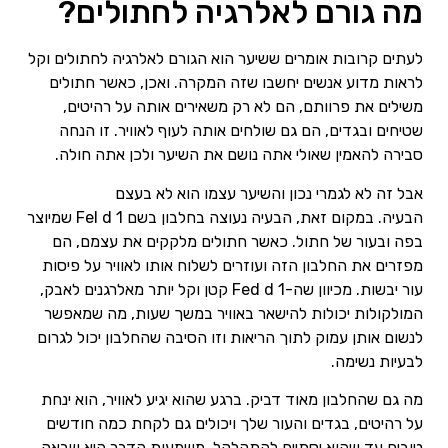
מה גורם לאלרגיה לחתולים?
לעתים קרובות אומרים ששיער הוא הגורם לאלרגיה לחתולים וקל
לראות מדוע אנשים יחשבו שזה המקרה. ואכן, כאשר חתולים
משילים את פרוותם, הם לא רק משאירים אותה על רהיטים,
שטיחים ובגדים, הם גם שולחים אותה לעוף לאוויר. זו הנחה
סבירה להאמין שאולי אתה נושם את השיער ולכן אתה חולה.
אבל זה לא לגמרי נכון והשיער עצמו הוא לא בעצם
הבעיה. במקום זאת, הבעיה נעוצה בחלבון בשם Fel d 1 שמיוצר
בפה ובעור של חתול. כאשר חתולים מלקקים את עצמם, הם
מפזרים את החלבון הזה ועוזרים לשלוח אותו לאוויר על פיסות
עור יבשות. מכיוון שה-Fed d 1 קטן וקל יותר מאלרגנים לאבק,
המולקולות יכולות להישאר באוויר במשך שעות, מה שמאפשר
לנשום אותן עמוק לתוך הריאות וזו הסיבה שהחלבון יכול לגרום
לבעיות נשימה.
מה גם שהחלבון מאוד דביק. ברגע שהוא יגיע לאוויר, הוא ינחת
על רהיטים, בגדים והעור שלך ויכולים גם לקחת כמה חודשים
טובים עד שהוא יסתיים להתקלקל. משמעות הדבר היא שבאה